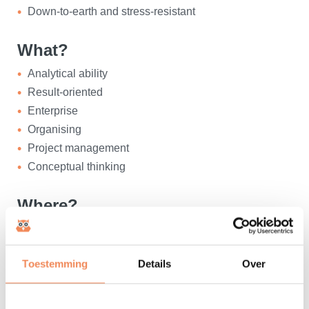
Down-to-earth and stress-resistant
What?
Analytical ability
Result-oriented
Enterprise
Organising
Project management
Conceptual thinking
Where?
Born and raised in Den Bosch
Living in Tilburg
Toestemming
Details
Over
Love for America
Inspirational quotes