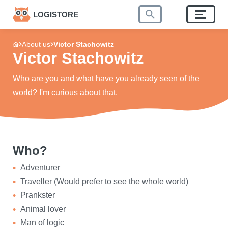
LOGISTORE
About us
Victor Stachowitz
Victor Stachowitz
Who are you and what have you already seen of the
world? I'm curious about that.
Who?
Adventurer
Traveller (Would prefer to see the whole world)
Prankster
Animal lover
Man of logic