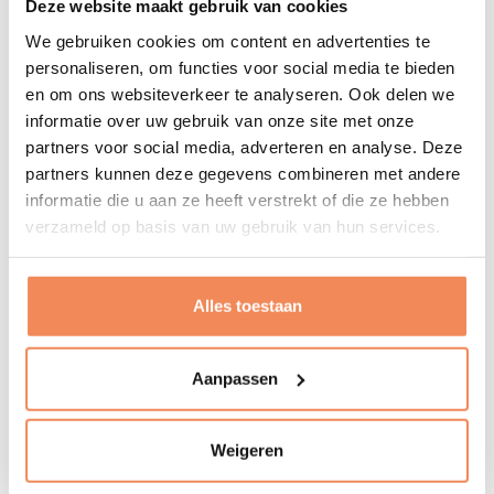
Deze website maakt gebruik van cookies
"The best things in life are on the other side of fear"
We gebruiken cookies om content en advertenties te
Will Smith
personaliseren, om functies voor social media te bieden
en om ons websiteverkeer te analyseren. Ook delen we
informatie over uw gebruik van onze site met onze
"Seek discomfort"
partners voor social media, adverteren en analyse. Deze
YesTheory
partners kunnen deze gegevens combineren met andere
Energy refuelling
informatie die u aan ze heeft verstrekt of die ze hebben
verzameld op basis van uw gebruik van hun services.
Discovering cultures, meeting people
Friends around me
Poker
Alles toestaan
Football
Aanpassen
Weigeren