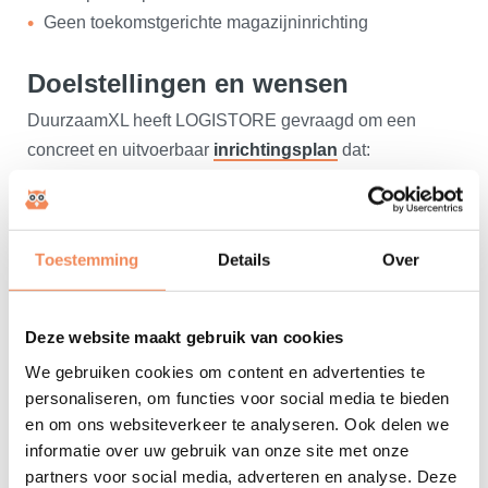
Geen toekomstgerichte magazijninrichting
Doelstellingen en wensen
DuurzaamXL heeft LOGISTORE gevraagd om een
concreet en uitvoerbaar
inrichtingsplan
dat:
Overzicht biedt in het magazijn
Voorraadbetrouwbaarheid verhoogt
Toestemming
Looproutes logisch maakt
Details
Over
Klaar is voor toekomstige uitbreiding van het
productaanbod (o.a. isolatiematerialen)
Deze website maakt gebruik van cookies
De dagelijkse processen efficiënter en professioneler
We gebruiken cookies om content en advertenties te
maakt
personaliseren, om functies voor social media te bieden
en om ons websiteverkeer te analyseren. Ook delen we
Onze aanpas en oplossing
informatie over uw gebruik van onze site met onze
We zijn gestart met een meeloopdag om de processen
partners voor social media, adverteren en analyse. Deze