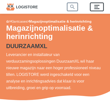
LOGISTORE
Klantcases
Magazijnoptimalisatie & herinrichting
Magazijnoptimalisatie &
herinrichting
DUURZAAMXL
Leverancier en installateur van
verduurzamingsoplossingen DuurzaamXL wil haar
nieuwe magazijn naar een hoger professioneel niveau
tillen. LOGISTORE werd ingeschakeld voor een
analyse en inrichtingsadvies dat klaar is voor
uitbreiding, groei en grip op voorraad.