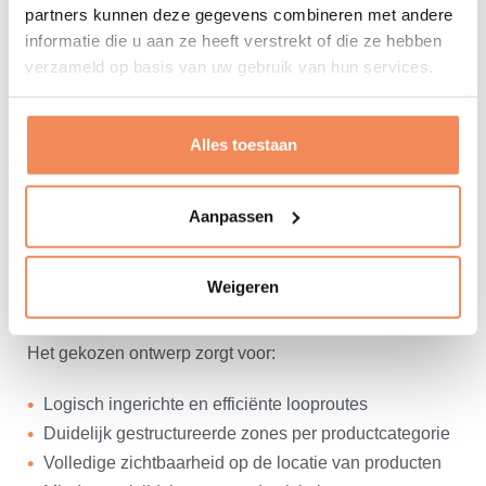
partners kunnen deze gegevens combineren met andere
op de werkvloer in kaart te brengen. Vervolgens zijn
informatie die u aan ze heeft verstrekt of die ze hebben
data geanalyseerd en is samen met de klant gekeken
verzameld op basis van uw gebruik van hun services.
naar de ruimtebehoefte per productgroep, inclusief
toekomstige toevoegingen aan het assortiment. Het
magazijn is vervolgens nauwkeurig opgemeten en op
Alles toestaan
basis daarvan is een pandtekening met logistieke
indeling uitgewerkt.
Aanpassen
Daaruit zijn twee conceptontwerpen ontwikkeld,
waarvan de klant koos voor het ontwerp dat het best
Weigeren
aansloot op de groeidoelstellingen van DuurzaamXL.
Het gekozen ontwerp zorgt voor:
Logisch ingerichte en efficiënte looproutes
Duidelijk gestructureerde zones per productcategorie
Volledige zichtbaarheid op de locatie van producten