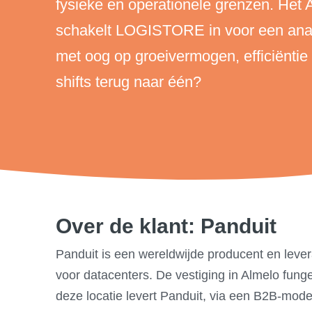
fysieke en operationele grenzen. Het 
schakelt LOGISTORE in voor een analy
met oog op groeivermogen, efficiënti
shifts terug naar één?
Over de klant: Panduit
Panduit is een wereldwijde producent en lever
voor datacenters. De vestiging in Almelo funge
deze locatie levert Panduit, via een B2B-mod