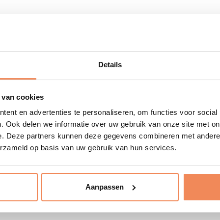
herinrichtingsplan
te ontwikkelen dat inspeelt
el:
Details
bestaande locatie
 van cookies
scenario’s
s naar één
ent en advertenties te personaliseren, om functies voor social
. Ook delen we informatie over uw gebruik van onze site met on
ersus conventionele inrichting
e. Deze partners kunnen deze gegevens combineren met andere i
erzameld op basis van uw gebruik van hun services.
g
krijgen, hebben wij een combinatie van een
Aanpassen
prekken met de directie hebben we ook de
kaart gebracht.