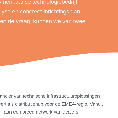
Amerikaanse technologiebedrijf
se en concreet inrichtingsplan,
e en de vraag: kunnen we van twee
ancier van technische infrastructuuroplossingen
ert als distributiehub voor de EMEA-regio. Vanuit
el, aan een breed netwerk van dealers