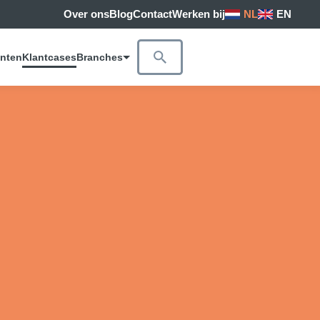
Over ons
Blog
Contact
Werken bij
NL
EN
anten
Klantcases
Branches