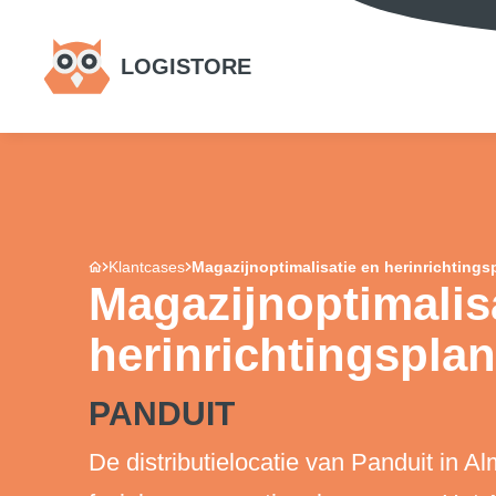
LOGISTORE
Klantcases
Magazijnoptimalisatie en herinrichtings
Magazijnoptimalis
herinrichtingsplan
PANDUIT
De distributielocatie van Panduit in A