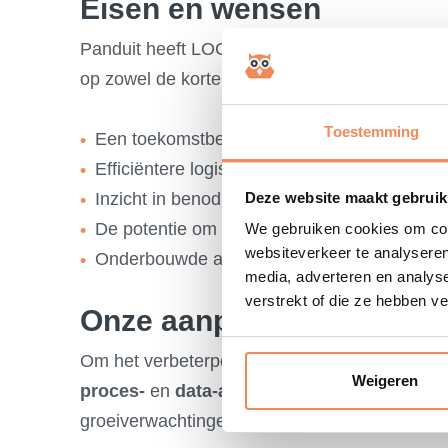
Eisen en wensen
Panduit heeft LOGISTORE gevraagd om een
op zowel de korte als lange termijn, met als do
Toestemming
Een toekomstbestendig magazijn binnen de 
Efficiëntere logistieke processen
Deze website maakt gebruik
Inzicht in benodigde FTE's in verschillende 
De potentie om terug te gaan van twee shift
We gebruiken cookies om cont
websiteverkeer te analyseren
Onderbouwde afweging van automatisering v
media, adverteren en analys
verstrekt of die ze hebben v
Onze aanpak en oplossin
Om het verbeterpotentieel scherp in beeld te 
Weigeren
proces-
en
data-analyse
uitgevoerd. Via ges
groeiverwachtingen en strategische doelen in 