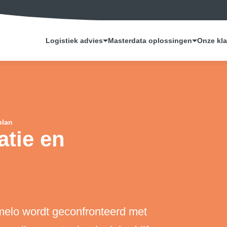
Logistiek advies
Masterdata oplossingen
Onze kl
plan
atie en
lmelo wordt geconfronteerd met