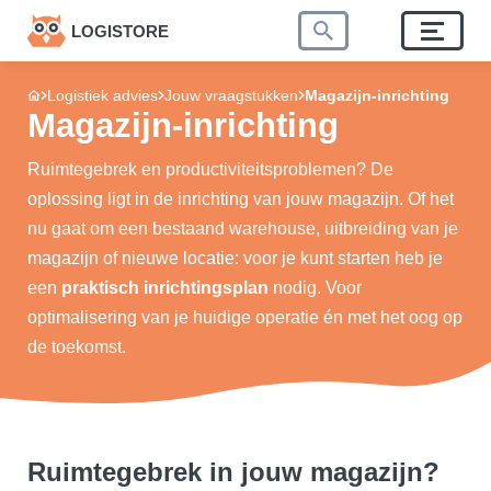
LOGISTORE
Logistiek advies
Jouw vraagstukken
Magazijn-inrichting
Magazijn-inrichting
Ruimtegebrek en productiviteitsproblemen? De
oplossing ligt in de inrichting van jouw magazijn. Of het
nu gaat om een bestaand warehouse, uitbreiding van je
magazijn of nieuwe locatie: voor je kunt starten heb je
een
praktisch inrichtingsplan
nodig. Voor
optimalisering van je huidige operatie én met het oog op
de toekomst.
Ruimtegebrek in jouw magazijn?