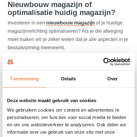
Nieuwbouw magazijn of
optimalisatie huidig magazijn?
Investeren in een
nieuwbouw magazijn
of je huidige
magazijninrichting optimaliseren? Als je die afweging
moet maken wil je zeker weten dat je alle aspecten in je
besluitvorming meeneemt.
Wij rekenen je voor hoe lang kun je vooruit kunt door
optimalisering van je magazijn in je huidige pand als je
de voorgenomen groei gaat realiseren.
Toestemming
Details
Over
Wat betekent een nieuwbouwproject voor je bedrijf? We
Deze website maakt gebruik van cookies
lopen met jou door onze ervaringen bij nieuwbouw
magazijnen die wij met en voor onze klanten hebben
We gebruiken cookies om content en advertenties te
personaliseren, om functies voor social media te bieden
ontworpen en projectmatig gerealiseerd.
en om ons websiteverkeer te analyseren. Ook delen we
informatie over uw gebruik van onze site met onze
Wij werken beide opties samen met jou uit zodat je een