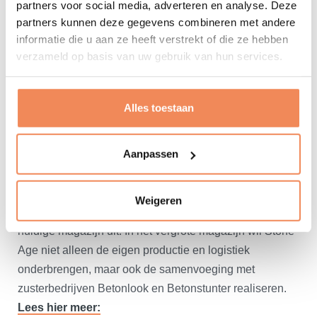
partners voor social media, adverteren en analyse. Deze
weloverwogen keuze kunt maken. Optimalisatie in je
partners kunnen deze gegevens combineren met andere
huidige pand of green field bij nieuwbouw: de toekomst
informatie die u aan ze heeft verstrekt of die ze hebben
van jouw bedrijf vraagt om een volledig en goed
verzameld op basis van uw gebruik van hun services.
doordacht ontwerp van jouw logistiek.
Klantcase Stone Age
Alles toestaan
Benieuwd naar ervaringen van bedrijven die hun
magazijn hebben ingericht op basis van ons
Aanpassen
logistieke ontwerp
? Dan is deze case een mooi
voorbeeld.
Weigeren
Groothandel- en productiebedrijf Stone Age breidt het
huidige magazijn uit. In het vergrote magazijn wil Stone
Age niet alleen de eigen productie en logistiek
onderbrengen, maar ook de samenvoeging met
zusterbedrijven Betonlook en Betonstunter realiseren.
Lees hier meer: