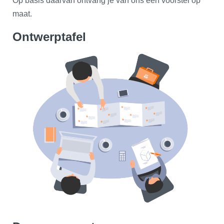
Op basis daarvan ontvang je van ons een voorstel op
maat.
Ontwerptafel