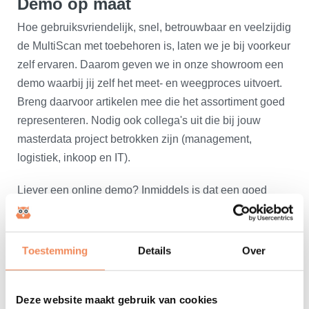
Demo op maat
Hoe gebruiksvriendelijk, snel, betrouwbaar en veelzijdig
de MultiScan met toebehoren is, laten we je bij voorkeur
zelf ervaren. Daarom geven we in onze showroom een
demo waarbij jij zelf het meet- en weegproces uitvoert.
Breng daarvoor artikelen mee die het assortiment goed
representeren. Nodig ook collega's uit die bij jouw
masterdata project betrokken zijn (management,
logistiek, inkoop en IT).
Liever een online demo? Inmiddels is dat een goed
alternatief gebleken. Geef ons van tevoren de
eigenschappen van jouw artikelen door en we passen
onze demo daarop aan. Ook hier geldt dat het een goed
Toestemming
Details
Over
idee is om je collega's te laten deelnemen zodat ook zij
hun vragen kunnen stellen.
Deze website maakt gebruik van cookies