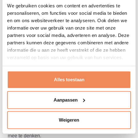
Naast de MultiScan hebben wij andere digitale meet- en
We gebruiken cookies om content en advertenties te
weegoplossingen in ons assortiment. Deze vormen een
personaliseren, om functies voor social media te bieden
aanvulling voor het meten/wegen van ugli's en andere
en om ons websiteverkeer te analyseren. Ook delen we
informatie over uw gebruik van onze site met onze
speciale artikelen en werken met dezelfde software. Er
partners voor social media, adverteren en analyse. Deze
is zelfs een volwaardig alternatief voor een
partners kunnen deze gegevens combineren met andere
volautomatische dimensiescanner - de
Masterdata
informatie die u aan ze heeft verstrekt of die ze hebben
Toolkit
- samengesteld uit deze digitale precisie-
verzameld op basis van uw gebruik van hun services.
instrumenten. Bij interesse laten we je ook hiermee
graag kennismaken.
Alles toestaan
Altijd een oplossing
Heb jij meet- en weegtoepassingen waarvoor je in ons
Aanpassen
aanbod niet gelijk een passende oplossing kunt
vinden?
Meer dan 30 jaar ervaring met meten en wegen in de
Weigeren
logistiek maakt van LOGISTORE de partij om met jou
mee te denken.