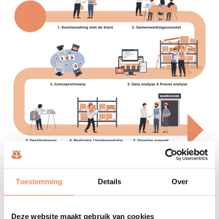
Hoe wij samenwerken voor
resultaat
Toestemming
Details
Over
Een gezamenlijk project start met een helder
samenwerkingsvoorstel:
Deze website maakt gebruik van cookies