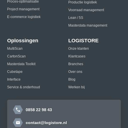
Proces-optimalisatie
Productie logistiek
Project management
Voorraad management
E-commerce logistiek
Lean / 5S
Masterdata management
Oplossingen
LOGISTORE
MultiScan
Onze klanten
CartonScan
Klantcases
Masterdata Toolkit
Branches
Cubetape
Over ons
Interface
Blog
Service & onderhoud
Werken bij
0858 22 98 43
contact@logistore.nl