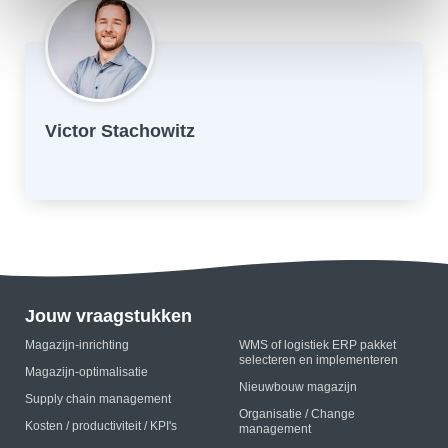
Victor Stachowitz
Jouw vraagstukken
Magazijn-inrichting
WMS of logistiek ERP pakket
selecteren en implementeren
Magazijn-optimalisatie
Nieuwbouw magazijn
Supply chain management
Organisatie / Change
Kosten / productiviteit / KPI's
management