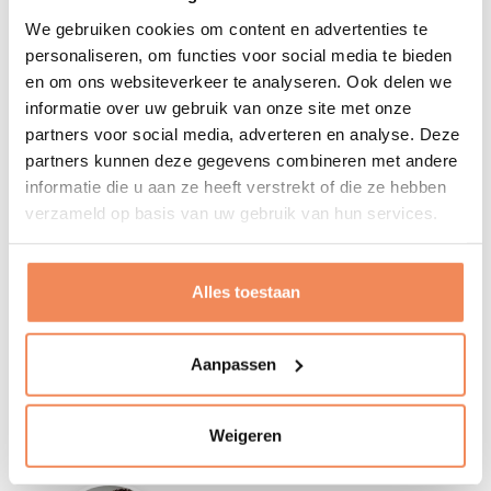
We gebruiken cookies om content en advertenties te
Plan van Aanpak in fases met 'deliverables'
personaliseren, om functies voor social media te bieden
Planning
en om ons websiteverkeer te analyseren. Ook delen we
Inzet van onze teamleden, de projectcollega's
informatie over uw gebruik van onze site met onze
Investering (projectprijs of op tariefbasis)
partners voor social media, adverteren en analyse. Deze
partners kunnen deze gegevens combineren met andere
informatie die u aan ze heeft verstrekt of die ze hebben
Samengevat voegen we aan jouw organisatie de
verzameld op basis van uw gebruik van hun services.
kennis, ervaring en capaciteit toe die je nodig hebt om
resultaat te boeken.
Alles toestaan
Als ons voorstel leidt tot een opdracht maken we er een
mooi project van. De kennis die we van jouw bedrijf,
operatie en organisatie opdoen geeft ons de
Aanpassen
mogelijkheid om je bij vervolgvragen een goed
antwoord of advies te geven. In contact blijven betekent
Weigeren
al een voorsprong bij een volgende uitdaging.