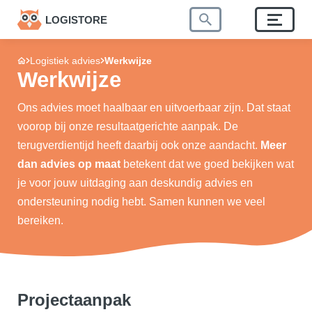
LOGISTORE
Logistiek advies
Werkwijze
Werkwijze
Ons advies moet haalbaar en uitvoerbaar zijn. Dat staat
voorop bij onze resultaatgerichte aanpak. De
terugverdientijd heeft daarbij ook onze aandacht.
Meer
dan advies op maat
betekent dat we goed bekijken wat
je voor jouw uitdaging aan deskundig advies en
ondersteuning nodig hebt. Samen kunnen we veel
bereiken.
Projectaanpak