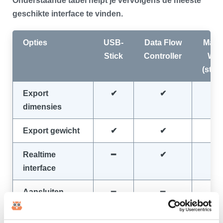
Onderstaande tabel helpt je vervolgens de meeste
geschikte interface te vinden.
Opties
USB-
Data Flow
Mast
Stick
Controller
We
(stan
Export
✔
✔
dimensies
Export gewicht
✔
✔
Realtime
━
✔
interface
Aansluiten
━
━
Bluetooth
meetapparatuur