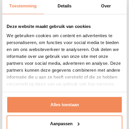
Toestemming
Details
Over
Productfoto's
━
━
Data output
.CSV
Keyboard
.
Deze website maakt gebruik van cookies
Wedge
We gebruiken cookies om content en advertenties te
personaliseren, om functies voor social media te bieden
en om ons websiteverkeer te analyseren. Ook delen we
informatie over uw gebruik van onze site met onze
partners voor social media, adverteren en analyse. Deze
partners kunnen deze gegevens combineren met andere
informatie die u aan ze heeft verstrekt of die ze hebben
verzameld op basis van uw gebruik van hun services.
Mischa Stachowitz
Alles toestaan
Aanpassen