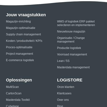
Jouw vraagstukken
Magazijn-inrichting
WMS of logistiek ERP pakket
selecteren en implementeren
Magazijn-optimalisatie
Nieuwbouw magazijn
Supply chain management
Organisatie / Change
Kosten / productiviteit / KPI's
management
Proces-optimalisatie
Productie logistiek
Project management
Voorraad management
E-commerce logistiek
Lean / 5S
Masterdata management
Oplossingen
LOGISTORE
MultiScan
Onze klanten
CartonScan
Klantcases
Masterdata Toolkit
Over ons
Cubetape
Blog