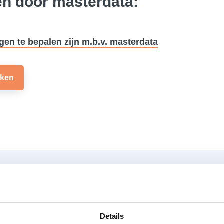
ten door masterdata:
gen te bepalen zijn m.b.v. masterdata
kken
Mogelijk ook interessant
Details