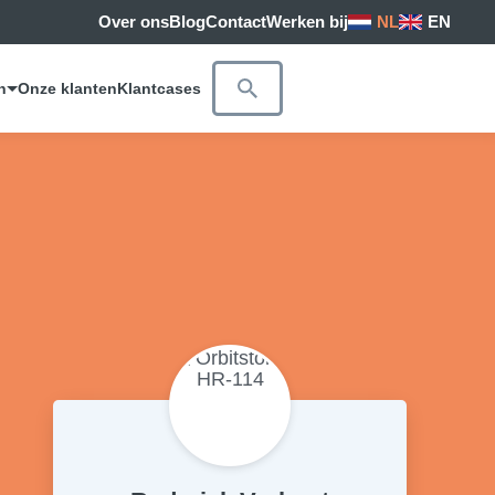
Over ons
Blog
Contact
Werken bij
NL
EN
n
Onze klanten
Klantcases