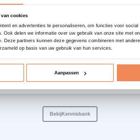
 van cookies
ent en advertenties te personaliseren, om functies voor social
t zijn masterdata?
. Ook delen we informatie over uw gebruik van onze site met on
e. Deze partners kunnen deze gegevens combineren met andere i
terdata, artikelstamdata, stamdata of volumetrics: allemaal
erzameld op basis van uw gebruik van hun services.
amingen voor data die per SKU de logistieke eigenschappen
rge...
Aanpassen
BekijKennisbank