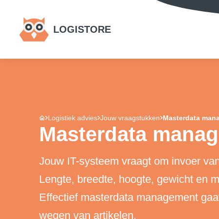
LOGISTORE
Logistiek advies
Jouw vraagstukken
Masterdata man
Masterdata mana
Jouw IT-systeem vraagt om invoer van
Lengte, breedte, hoogte, gewicht en m
Effectief masterdata management gaat
wegen van artikelen.