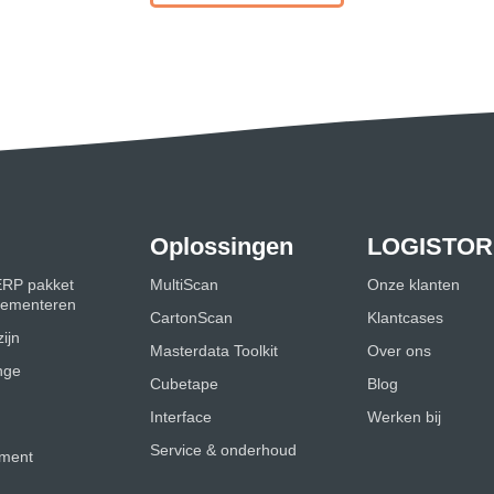
Oplossingen
LOGISTOR
ERP pakket
MultiScan
Onze klanten
plementeren
CartonScan
Klantcases
ijn
Masterdata Toolkit
Over ons
nge
Cubetape
Blog
Interface
Werken bij
Service & onderhoud
ment