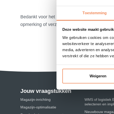
Toestemming
Bedankt voor het invullen van het formulier.
opmerking of verzoek terug.
Deze website maakt gebruik
We gebruiken cookies om cont
websiteverkeer te analyseren
media, adverteren en analys
verstrekt of die ze hebben v
Weigeren
Jouw vraagstukken
Magazijn-inrichting
WMS of logistiek 
selecteren en im
Magazijn-optimalisatie
Nieuwbouw magaz