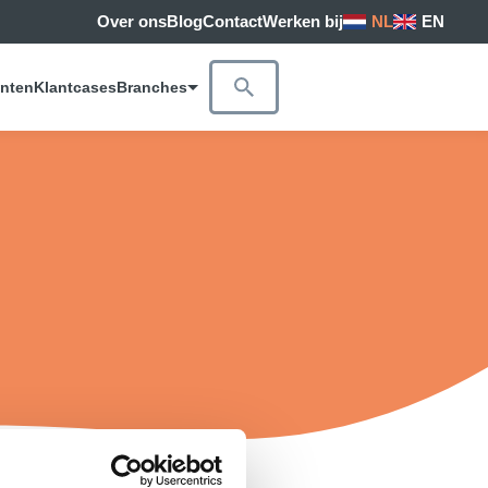
Over ons
Blog
Contact
Werken bij
NL
EN
anten
Klantcases
Branches