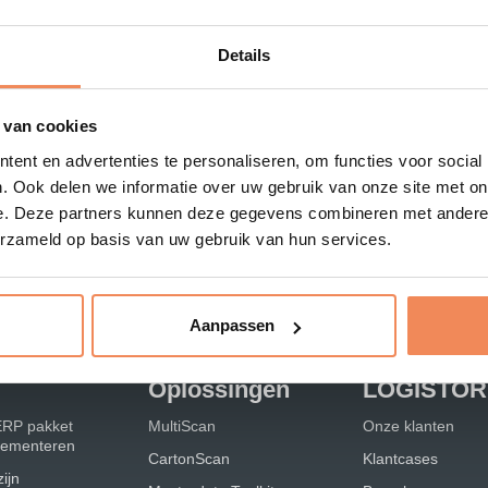
Details
 We komen zo spoedig mogelijk op jouw vraag,
 van cookies
ent en advertenties te personaliseren, om functies voor social
. Ook delen we informatie over uw gebruik van onze site met on
e. Deze partners kunnen deze gegevens combineren met andere i
erzameld op basis van uw gebruik van hun services.
Aanpassen
Oplossingen
LOGISTOR
ERP pakket
MultiScan
Onze klanten
plementeren
CartonScan
Klantcases
ijn