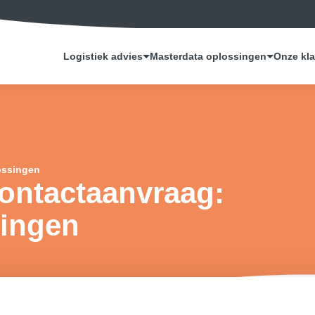
Logistiek advies
Masterdata oplossingen
Onze kl
ossingen
ontactaanvraag:
singen