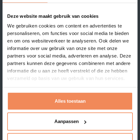
Jouw vraagstukken
Magazijn-inrichting
WMS of logistiek ERP pakket
Deze website maakt gebruik van cookies
selecteren en implementeren
Magazijn-optimalisatie
We gebruiken cookies om content en advertenties te
Nieuwbouw magazijn
Supply chain management
personaliseren, om functies voor social media te bieden
Organisatie / Change
Kosten / productiviteit / KPI's
management
en om ons websiteverkeer te analyseren. Ook delen we
Proces-optimalisatie
informatie over uw gebruik van onze site met onze
Productie logistiek
partners voor social media, adverteren en analyse. Deze
Project management
Voorraad management
partners kunnen deze gegevens combineren met andere
E-commerce logistiek
Lean / 5S
informatie die u aan ze heeft verstrekt of die ze hebben
Masterdata management
verzameld op basis van uw gebruik van hun services.
Oplossingen
LOGISTORE
MultiScan
Onze klanten
Alles toestaan
CartonScan
Klantcases
Masterdata Toolkit
Branches
Aanpassen
Cubetape
Over ons
Interface
Blog