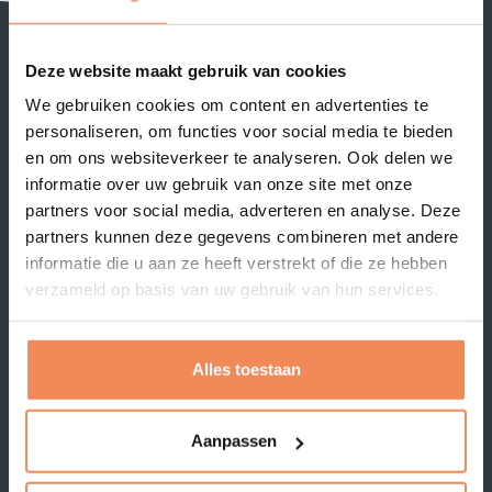
Jouw vraagstukken
Deze website maakt gebruik van cookies
Magazijn-inrichting
WMS of logistiek ERP pakket
selecteren en implementeren
We gebruiken cookies om content en advertenties te
Magazijn-optimalisatie
Nieuwbouw magazijn
personaliseren, om functies voor social media te bieden
Supply chain management
Organisatie / Change
en om ons websiteverkeer te analyseren. Ook delen we
Kosten / productiviteit / KPI's
management
informatie over uw gebruik van onze site met onze
Proces-optimalisatie
Productie logistiek
partners voor social media, adverteren en analyse. Deze
Project management
Voorraad management
partners kunnen deze gegevens combineren met andere
E-commerce logistiek
Lean / 5S
informatie die u aan ze heeft verstrekt of die ze hebben
verzameld op basis van uw gebruik van hun services.
Masterdata management
Oplossingen
LOGISTORE
Alles toestaan
MultiScan
Onze klanten
CartonScan
Klantcases
Masterdata Toolkit
Branches
Aanpassen
Cubetape
Over ons