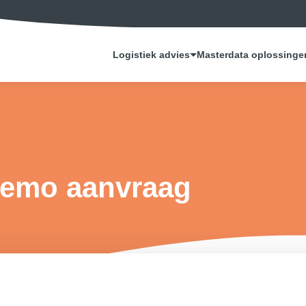
Logistiek advies
Masterdata oplossinge
demo aanvraag