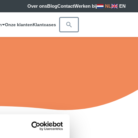
Over ons
Blog
Contact
Werken bij
NL
EN
n
Onze klanten
Klantcases