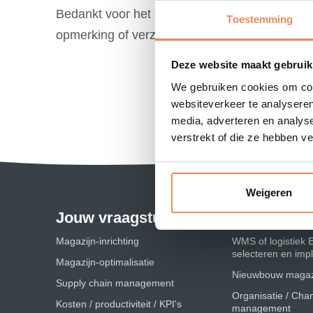
Bedankt voor het invullen van het formulier.
Toestemming
opmerking of verzoek terug.
Deze website maakt gebruik
We gebruiken cookies om cont
websiteverkeer te analyseren
media, adverteren en analys
verstrekt of die ze hebben v
Weigeren
Jouw vraagstukken
Magazijn-inrichting
WMS of logistiek 
selecteren en im
Magazijn-optimalisatie
Nieuwbouw magaz
Supply chain management
Organisatie / Cha
Kosten / productiviteit / KPI's
management