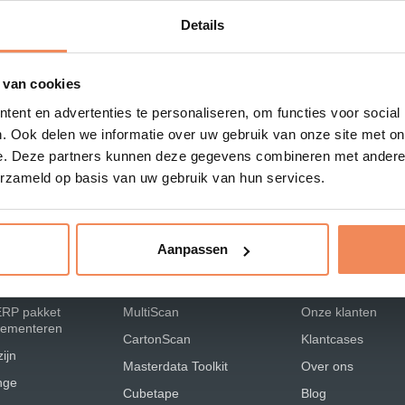
 We komen zo spoedig mogelijk op jouw vraag,
Details
 van cookies
ent en advertenties te personaliseren, om functies voor social
. Ook delen we informatie over uw gebruik van onze site met on
e. Deze partners kunnen deze gegevens combineren met andere i
erzameld op basis van uw gebruik van hun services.
Aanpassen
Oplossingen
LOGISTOR
ERP pakket
MultiScan
Onze klanten
plementeren
CartonScan
Klantcases
ijn
Masterdata Toolkit
Over ons
nge
Cubetape
Blog