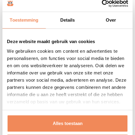
Processen en procesrelaties
Toestemming
Details
Over
Opslagtype (pick- en bulklocaties) en aantal
collidragers
Snel-, middel- en langzaam lopende productgroepen
Deze website maakt gebruik van cookies
Mechanisatie/automatiseringsgraad
We gebruiken cookies om content en advertenties te
Inzet rijdend equipment
personaliseren, om functies voor social media te bieden
Zo kort mogelijke loop- en rijafstanden
en om ons websiteverkeer te analyseren. Ook delen we
informatie over uw gebruik van onze site met onze
Logistieke uitdagingen vragen om
partners voor social media, adverteren en analyse. Deze
creativiteit
partners kunnen deze gegevens combineren met andere
informatie die u aan ze heeft verstrekt of die ze hebben
Precies de uitdaging waar ons team zich graag op stort.
verzameld op basis van uw gebruik van hun services.
Een mooie combi van theorie, praktijkervaring
engineering tools, inleving in de klantsituatie en een
flinke dosis creativiteit. In de spiegelsessie brengen we
Alles toestaan
de huidige situatie met knelpunten in beeld, maar laten