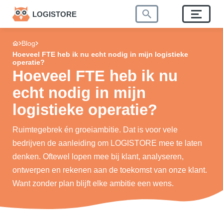
LOGISTORE
Blog
Hoeveel FTE heb ik nu echt nodig in mijn logistieke
operatie?
Hoeveel FTE heb ik nu
echt nodig in mijn
logistieke operatie?
Ruimtegebrek én groeiambitie. Dat is voor vele
bedrijven de aanleiding om LOGISTORE mee te laten
denken. Oftewel lopen mee bij klant, analyseren,
ontwerpen en rekenen aan de toekomst van onze klant.
Want zonder plan blijft elke ambitie een wens.