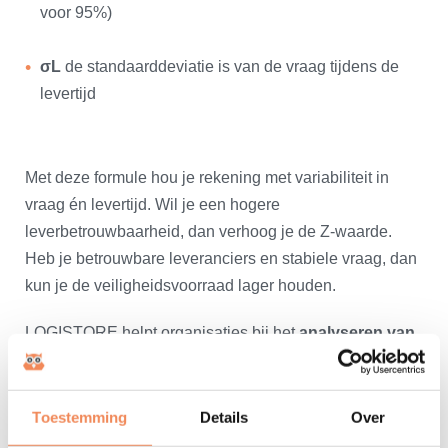
voor 95%)
σL
de standaarddeviatie is van de vraag tijdens de
levertijd
Met deze formule hou je rekening met variabiliteit in
vraag én levertijd. Wil je een hogere
leverbetrouwbaarheid, dan verhoog je de Z-waarde.
Heb je betrouwbare leveranciers en stabiele vraag, dan
kun je de veiligheidsvoorraad lager houden.
LOGISTORE helpt organisaties bij het
analyseren van
hun historische data
, het bepalen van de juiste
servicegraad en het implementeren van deze
berekening in WMS- of ERP-systemen. Zo krijg je grip
Toestemming
Details
Over
op je voorraadniveau én je leverperformance.