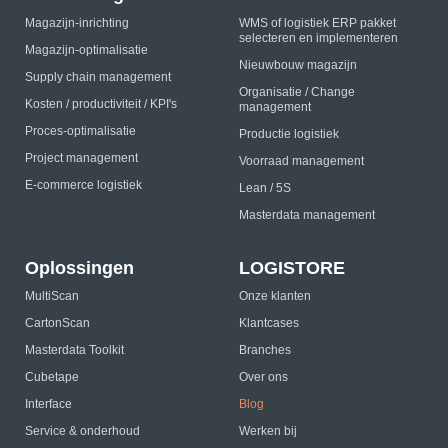
Magazijn-inrichting
WMS of logistiek ERP pakket
selecteren en implementeren
Magazijn-optimalisatie
Nieuwbouw magazijn
Supply chain management
Organisatie / Change
Kosten / productiviteit / KPI's
management
Proces-optimalisatie
Productie logistiek
Project management
Voorraad management
E-commerce logistiek
Lean / 5S
Masterdata management
Oplossingen
LOGISTORE
MultiScan
Onze klanten
CartonScan
Klantcases
Masterdata Toolkit
Branches
Cubetape
Over ons
Interface
Blog
Service & onderhoud
Werken bij