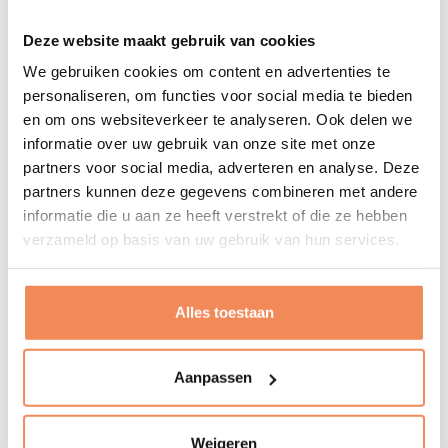
De rol van betrouwbare data in
Deze website maakt gebruik van cookies
voorraadoptimalisatie
We gebruiken cookies om content en advertenties te
personaliseren, om functies voor social media te bieden
Een juiste berekening van veiligheidsvoorraad staat of
en om ons websiteverkeer te analyseren. Ook delen we
valt met betrouwbare
artikelstamdata
en actuele
informatie over uw gebruik van onze site met onze
inzichten in vraag en levertijd. In de praktijk zien we dat
partners voor social media, adverteren en analyse. Deze
onbetrouwbare masterdata leidt tot verkeerde
partners kunnen deze gegevens combineren met andere
voorraadniveaus – met alle gevolgen van dien.
informatie die u aan ze heeft verstrekt of die ze hebben
verzameld op basis van uw gebruik van hun services.
LOGISTORE levert slimme meet- en weegoplossingen
zoals
MultiScan
,
CartonScan
en de
Masterdata
Toolkit
, waarmee je betrouwbare productdata verzamelt
Alles toestaan
en direct integreert in je systemen. Ook helpen we bij
het koppelen van voorraadanalyse aan KPI’s, zoals
Aanpassen
servicegraad, omloopsnelheid en voorraadwaarde.
Optimaliseer je voorraadbeheer
Weigeren