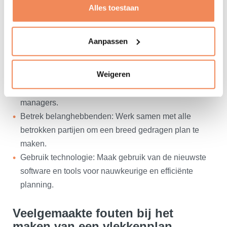
Alles toestaan
Tips voor een effectief
vlekkenplan
Aanpassen
Wees flexibel: Houd rekening met toekomstige
veranderingen en zorg dat je plan aanpasbaar is.
Weigeren
Communiceer duidelijk: Zorg dat je plan begrijpelijk is
voor iedereen, van magazijnmedewerkers tot
managers.
Betrek belanghebbenden: Werk samen met alle
betrokken partijen om een breed gedragen plan te
maken.
Gebruik technologie: Maak gebruik van de nieuwste
software en tools voor nauwkeurige en efficiënte
planning.
Veelgemaakte fouten bij het
maken van een vlekkenplan