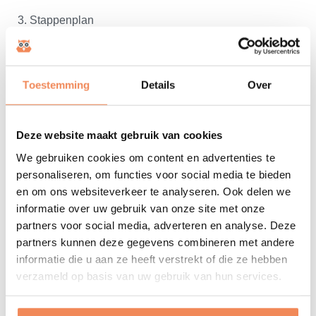
3. Stappenplan
Analyseer het magazijn: Bestudeer de huidige situatie
en verzamel relevante data.
Toestemming
Details
Over
Bepaal de functies: Definieer welke functies je in het
magazijn wilt hebben (bijv. opslag, picking,
verpakkingszones).
Deze website maakt gebruik van cookies
Maak een ruwe schets: Begin met een eenvoudige
We gebruiken cookies om content en advertenties te
schets om de verschillende functies te positioneren.
personaliseren, om functies voor social media te bieden
Optimaliseer het plan: Werk je schets uit en
en om ons websiteverkeer te analyseren. Ook delen we
optimaliseer de indeling voor efficiëntie en
informatie over uw gebruik van onze site met onze
gebruiksgemak.
partners voor social media, adverteren en analyse. Deze
partners kunnen deze gegevens combineren met andere
Feedback en revisie: Vraag feedback van
informatie die u aan ze heeft verstrekt of die ze hebben
medewerkers en pas je plan indien nodig aan.
verzameld op basis van uw gebruik van hun services.
Finaliseer het plan: Maak een definitieve versie van je
vlekkenplan en zorg voor documentatie.