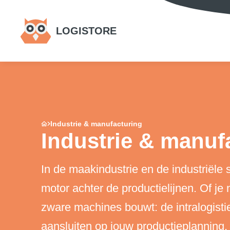
LOGISTORE
Industrie & manufacturing
Industrie & manuf
In de maakindustrie en de industriële 
motor achter de productielijnen. Of je 
zware machines bouwt: de intralogist
aansluiten op jouw productieplanning.