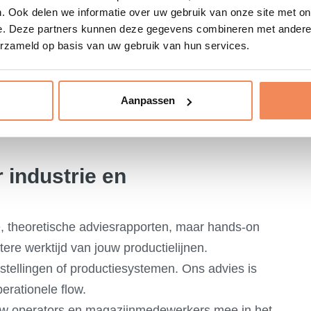
. Ook delen we informatie over uw gebruik van onze site met on
uiste en meest veilige opslaglocaties op basis van
e. Deze partners kunnen deze gegevens combineren met andere i
erzameld op basis van uw gebruik van hun services.
wbare productdata aan jouw stuklijsten (BOM)
ieke processen.
Aanpassen
eer direct de afmetingen van het product om de
len.
industrie en
e, theoretische adviesrapporten, maar hands-on
tere werktijd van jouw productielijnen.
stellingen of productiesystemen. Ons advies is
erationele flow.
uw operators en magazijnmedewerkers mee in het