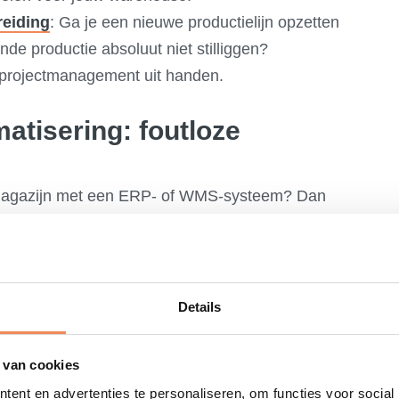
reiding
: Ga je een nieuwe productielijn opzetten
nde productie absoluut niet stilliggen?
 projectmanagement uit handen.
atisering: foutloze
 magazijn met een ERP- of WMS-systeem? Dan
esteren als de data 100% klopt. Verkeerde
omponenten leiden tot foute opslaglocaties,
en bij de lijnbevoorrading.
Details
ultiScan
en
Cubetape
, digitaliseer en
stoffen en onderdelen direct bij de
 van cookies
ent en advertenties te personaliseren, om functies voor social