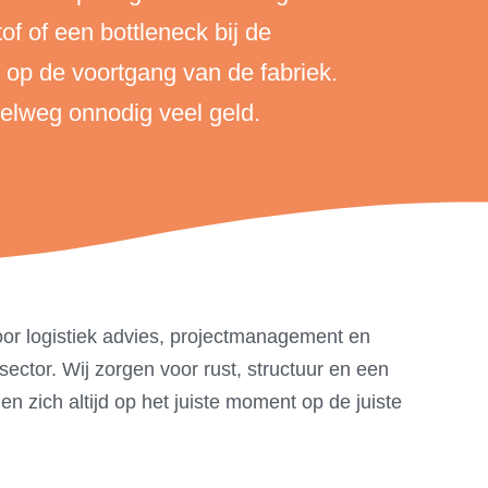
f of een bottleneck bij de
 op de voortgang van de fabriek.
pelweg onnodig veel geld.
or logistiek advies, projectmanagement en
ector. Wij zorgen voor rust, structuur en een
n zich altijd op het juiste moment op de juiste