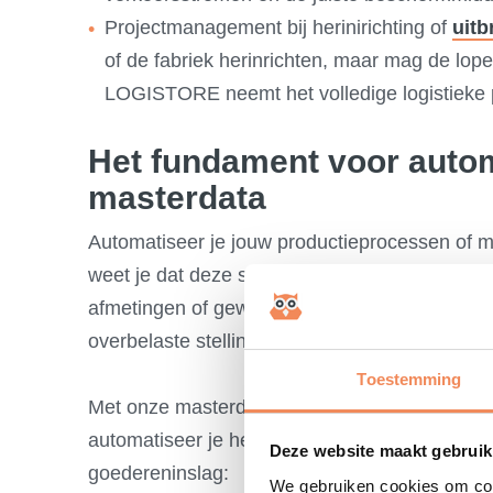
Projectmanagement bij herinirichting of
uitb
of de fabriek herinrichten, maar mag de lope
LOGISTORE neemt het volledige logistieke
Het fundament voor autom
masterdata
Automatiseer je jouw productieprocessen of
weet je dat deze systemen alleen optimaal pr
afmetingen of gewichten van binnenkomende c
overbelaste stellingen en logistieke opstopping
Toestemming
Met onze masterdata oplossingen, zoals de
M
automatiseer je het meten en wegen van grond
Deze website maakt gebruik
goedereninslag:
We gebruiken cookies om cont