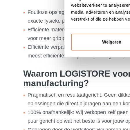
websiteverkeer te analyseren
​Foutloze opslag en handling: Zorg voor de j
media, adverteren en analys
verstrekt of die ze hebben v
exacte fysieke producteigenschappen.
Efficiënte materiaalstromen: Koppel betrou
voor meer grip op lijnbevoorrading en logist
Weigeren
Efficiënte verpakkingsoptimalisatie: Registr
meest efficiënte transportverpakking te bepa
Waarom LOGISTORE voor 
manufacturing?
​Pragmatisch en resultaatgericht: Geen dikk
oplossingen die direct bijdragen aan een kor
100% onafhankelijk: Wij verkopen zelf geen 
puur gericht op wat het beste is voor jouw op
Gedragen door de werkvloer: Wij nemen jo