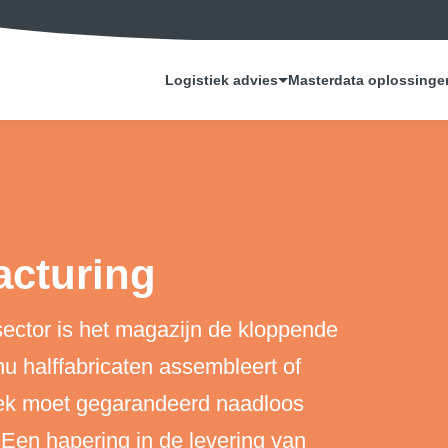
Logistiek advies
Masterdata oplossinge
acturing
sector is het magazijn de kloppende
nu halffabricaten assembleert of
iek moet gegarandeerd naadloos
 Een hapering in de levering van