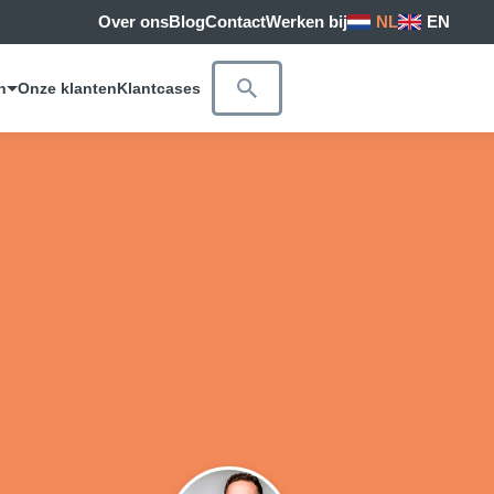
Over ons
Blog
Contact
Werken bij
NL
EN
n
Onze klanten
Klantcases