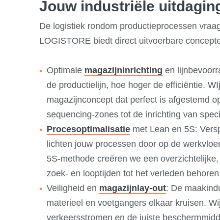
Jouw industriële uitdagi
De logistiek rondom productieprocessen vraagt 
LOGISTORE biedt direct uitvoerbare concepten
​Optimale
magazijninrichting
en lijnbevoorr
de productielijn, hoe hoger de efficiëntie. W
magazijnconcept dat perfect is afgestemd op
sequencing-zones tot de inrichting van specif
Procesoptimalisatie
met Lean en 5S: Verspil
lichten jouw processen door op de werkvloer
5S-methode creëren we een overzichtelijke,
zoek- en looptijden tot het verleden behoren
Veiligheid en
magazijnlay-out
: De maakindu
materieel en voetgangers elkaar kruisen. Wij 
verkeersstromen en de juiste beschermmidd