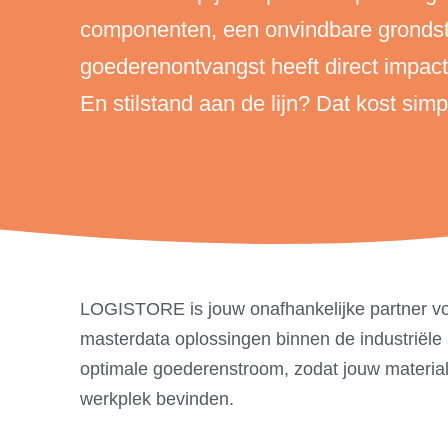
componenten, een onvindbare grondsto
goederenontvangst heeft direct impact
En stilstand aan de lijn? Dat kost sim
LOGISTORE is jouw onafhankelijke partner vo
masterdata oplossingen binnen de industriële s
optimale goederenstroom, zodat jouw materiale
werkplek bevinden.