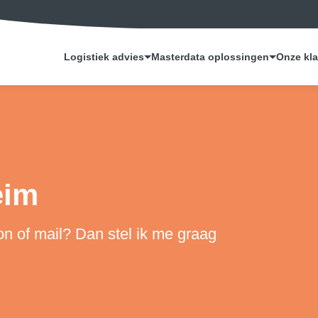
Logistiek advies
Masterdata oplossingen
Onze kl
eim
on of mail? Dan stel ik me graag