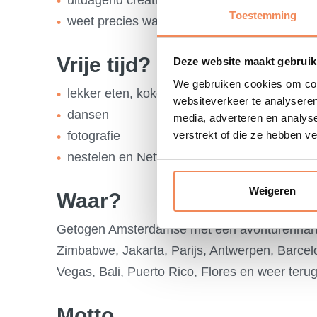
Toestemming
weet precies wat ik wil
Vrije tijd?
Deze website maakt gebruik
We gebruiken cookies om cont
lekker eten, koken of uit
websiteverkeer te analyseren
dansen
media, adverteren en analys
fotografie
verstrekt of die ze hebben v
nestelen en Netflixen met dochterlief
Weigeren
Waar?
Getogen Amsterdamse met een avonturenhart 
Zimbabwe, Jakarta, Parijs, Antwerpen, Barcel
Vegas, Bali, Puerto Rico, Flores en weer teru
Motto