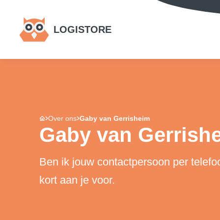
LOGISTORE
Over ons
Gaby van Gerrisheim
Gaby van Gerrish
Ben ik jouw contactpersoon per telefo
kort aan je voor.