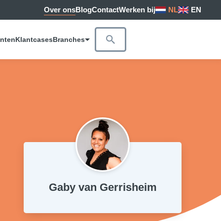
Over ons
Blog
Contact
Werken bij
NL
EN
anten
Klantcases
Branches
Gaby van Gerrisheim