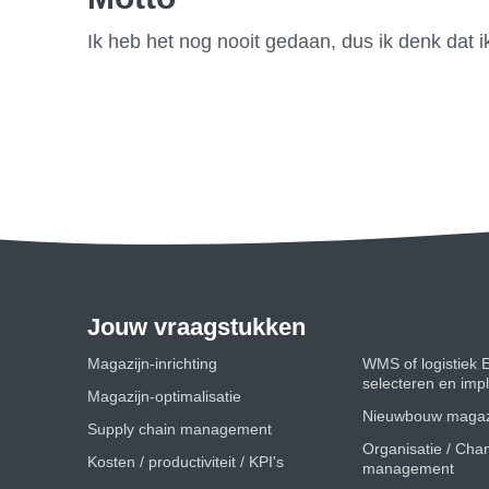
Ik heb het nog nooit gedaan, dus ik denk dat i
Jouw vraagstukken
Magazijn-inrichting
WMS of logistiek 
selecteren en im
Magazijn-optimalisatie
Nieuwbouw magaz
Supply chain management
Organisatie / Cha
Kosten / productiviteit / KPI's
management