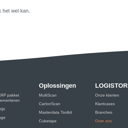
k het wel kan.
Oplossingen
LOGISTOR
ERP pakket
MultiScan
Onze klanten
plementeren
CartonScan
Klantcases
ijn
Masterdata Toolkit
Branches
nge
Cubetape
Over ons