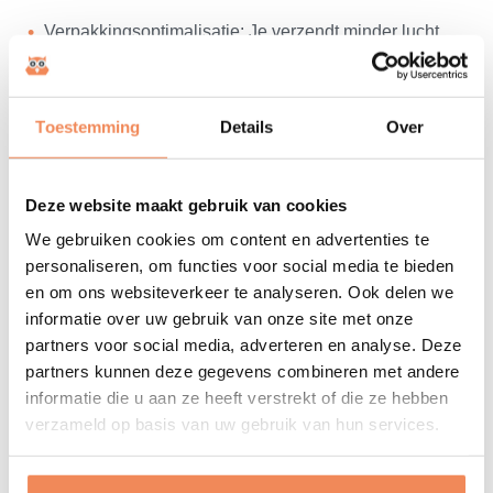
​Verpakkingsoptimalisatie: Je verzendt minder lucht,
bespaart op opvulmateriaal en verlaagt jouw CO2-
footprint.
Voorbereid op de
PPWR
: Met betrouwbare
Toestemming
Details
Over
productdata leg je de basis voor efficiënter verpakken
en kun je onderbouwde keuzes maken rondom
Deze website maakt gebruik van cookies
verpakkingsmateriaal.
We gebruiken cookies om content en advertenties te
Foutloze verzendtarieven: Voorkom naheffingen van
personaliseren, om functies voor social media te bieden
vervoerders door vooraf 100% betrouwbare
en om ons websiteverkeer te analyseren. Ook delen we
gewichten- en volumecollectie naar jouw
informatie over uw gebruik van onze site met onze
verzendsoftware te sturen.
partners voor social media, adverteren en analyse. Deze
Snelle metingen: Nieuwe artikelen (SKU's) worden bij
partners kunnen deze gegevens combineren met andere
binnenkomst direct geautomatiseerd gemeten,
informatie die u aan ze heeft verstrekt of die ze hebben
gewogen en direct geregistreerd in jouw systeem.
verzameld op basis van uw gebruik van hun services.
Waarom LOGISTORE voor retail