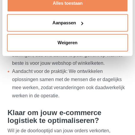
en e-commerce?
Alles toestaan
​Resultaatgericht: Wij schrijven geen dikke rapporten,
maar komen met praktische adviezen die direct
Aanpassen
uitvoerbaar zijn en bijdragen aan concrete
verbeteringen.
Weigeren
Onafhankelijk advies: Wij verkopen zelf geen
stellingen, dus ons advies is puur gericht op wat het
beste is voor jouw webshop of winkelketen.
Aandacht voor de praktijk: We ontwikkelen
oplossingen samen met de mensen die er dagelijks
mee werken, zodat veranderingen ook daadwerkelijk
werken in de operatie.
Klaar om jouw e-commerce
logistiek te optimaliseren?
Wil je de doorlooptijd van jouw orders verkorten,