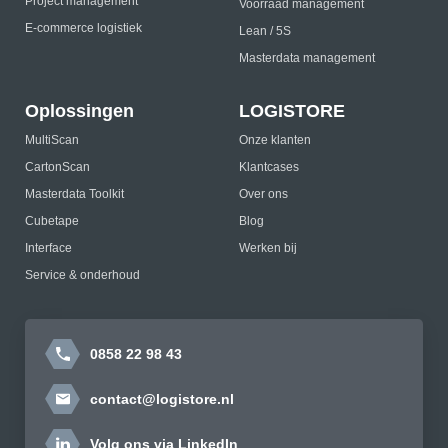
Project management
Voorraad management
E-commerce logistiek
Lean / 5S
Masterdata management
Oplossingen
LOGISTORE
MultiScan
Onze klanten
CartonScan
Klantcases
Masterdata Toolkit
Over ons
Cubetape
Blog
Interface
Werken bij
Service & onderhoud
0858 22 98 43
contact@logistore.nl
Volg ons via LinkedIn