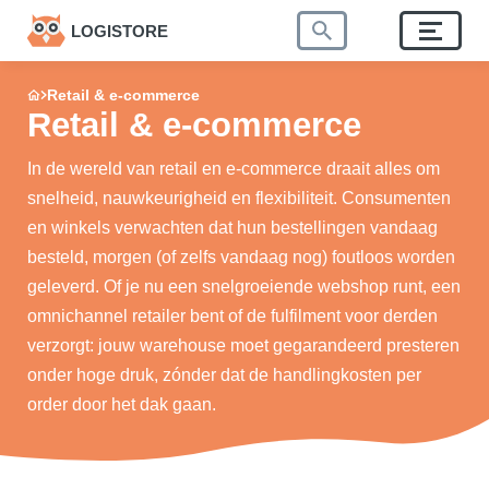
LOGISTORE
Retail & e-commerce
Retail & e-commerce
In de wereld van retail en e-commerce draait alles om
snelheid, nauwkeurigheid en flexibiliteit. Consumenten
en winkels verwachten dat hun bestellingen vandaag
besteld, morgen (of zelfs vandaag nog) foutloos worden
geleverd. Of je nu een snelgroeiende webshop runt, een
omnichannel retailer bent of de fulfilment voor derden
verzorgt: jouw warehouse moet gegarandeerd presteren
onder hoge druk, zónder dat de handlingkosten per
order door het dak gaan.