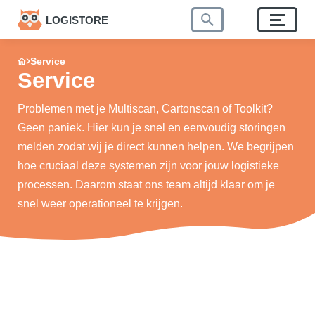
LOGISTORE
Service
Service
Problemen met je Multiscan, Cartonscan of Toolkit?
Geen paniek. Hier kun je snel en eenvoudig storingen
melden zodat wij je direct kunnen helpen. We begrijpen
hoe cruciaal deze systemen zijn voor jouw logistieke
processen. Daarom staat ons team altijd klaar om je
snel weer operationeel te krijgen.