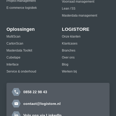
Project management
Voorraad management
E-commerce logistiek
Lean / 5S
Masterdata management
Oplossingen
LOGISTORE
MultiScan
Onze klanten
CartonScan
Klantcases
Masterdata Toolkit
Branches
Cubetape
Over ons
Interface
Blog
Service & onderhoud
Werken bij
0858 22 98 43
contact@logistore.nl
Volg ons via LinkedIn