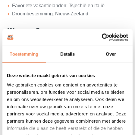
Favoriete vakantielanden: Tsjechië en Italië
Droombestemming: Nieuw-Zeeland
Waarom?
Waarom ik doe waar ik mee bezig ben? Omdat het mij
energie en voldoening geeft als ik een bijdrage kan
Toestemming
Details
Over
leveren waarmee ik mensen of organisatie kan helpen.
Op welke manier en in welke vorm dan ook.
Deze website maakt gebruik van cookies
Vrije tijd
We gebruiken cookies om content en advertenties te
Show- en Marchingband Exempel: sousafonist en
personaliseren, om functies voor social media te bieden
voorzitter
en om ons websiteverkeer te analyseren. Ook delen we
Filmmuziek: John Williams, John Powell, Bryan Tyler,
informatie over uw gebruik van onze site met onze
partners voor social media, adverteren en analyse. Deze
Two Steps from Hell, Hans Zimmer
partners kunnen deze gegevens combineren met andere
Gaming: Assasins Creed, Super Mario, God of War,
informatie die u aan ze heeft verstrekt of die ze hebben
Civilization