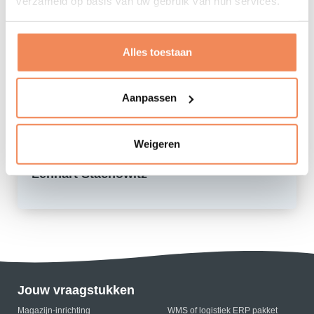
verzameld op basis van uw gebruik van hun services.
Bezoek aan de Efteling
Familie en vrienden: koken, lekker eten en fanatiek
een bordspel doen
Alles toestaan
Aanpassen
Weigeren
Lennart Stachowitz
Jouw vraagstukken
Magazijn-inrichting
WMS of logistiek ERP pakket