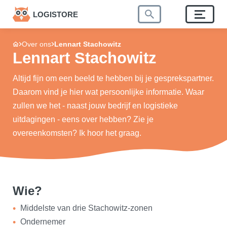
LOGISTORE
Over ons
Lennart Stachowitz
Lennart Stachowitz
Altijd fijn om een beeld te hebben bij je gesprekspartner.
Daarom vind je hier wat persoonlijke informatie. Waar
zullen we het - naast jouw bedrijf en logistieke
uitdagingen - eens over hebben? Zie je
overeenkomsten? Ik hoor het graag.
Wie?
Middelste van drie Stachowitz-zonen
Ondernemer